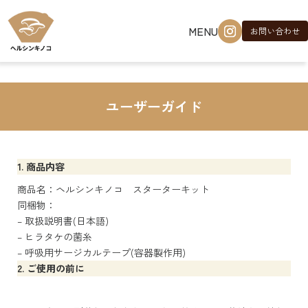
Skip to main content
MENU
お問い合わせ
ユーザーガイド
1. 商品内容
商品名：ヘルシンキノコ スターターキット
同梱物：
– 取扱説明書(日本語)
– ヒラタケの菌糸
– 呼吸用サージカルテープ(容器製作用)
2. ご使用の前に